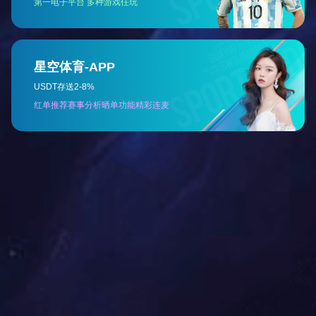
开始对比
继续选择
{{ item.title }}
返回
{{ item.type }}
删除产品
滑动查看更多
{{ item }}
产品亮点
常用参数
- 无数据
{{ pk.parameter_common_obj[pk_field] ||
{{ pk_field }}
'-' }}
专业参数
- 无数据
关闭小助手