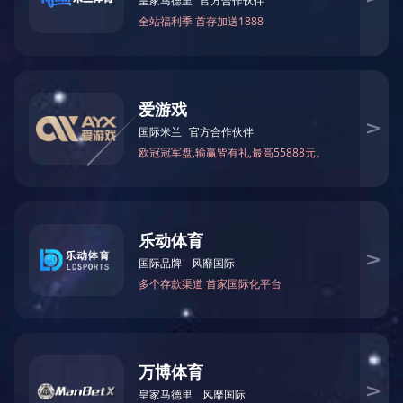
CASCADE并联系统
燃气壁挂炉/开云网页版登录入口
商业锅炉
服务支持
服务理念及政策
售后预约
常见问题
购买渠道
资料下载
品牌故事
集团介绍
庆东纳碧安
发展历程
技术实力
企业动态
纳碧安Life
视频中心