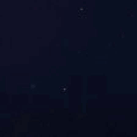
产品中心
壁挂炉
开云网页版登录入口
舒适家居
商用
工程项目
CASCADE并联系统
燃气壁挂炉/开云网页版登录入口
商业锅炉
服务支持
服务理念及政策
售后预约
常见问题
购买渠道
资料下载
品牌故事
集团介绍
庆东纳碧安
集团发展史
技术实力
纳碧安Life
视频中心
品牌视角
加入我们
招商加盟
招贤纳士
开云网页版登录入口| 北京市顺义区马坡聚源东路27号 公司电话：010-69400726
Copyright © 2021 庆东纳碧安.
京ICP备10040319号-2
全国统一服务热线
400-160-1188