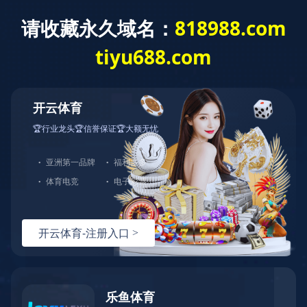
开云（中国大陆）
产品中心
燃气壁挂炉
电壁挂炉
燃气开云网页版登录入口