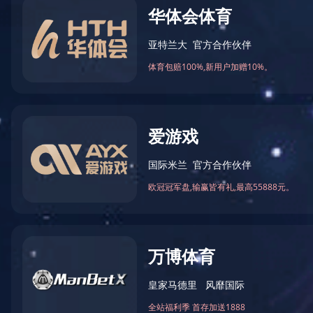
水暖床垫
新风系统
选配装置
CASCADE并联系统
甲醇锅炉
中小型落地锅炉
大型商用锅炉
空气源热泵
工程项目