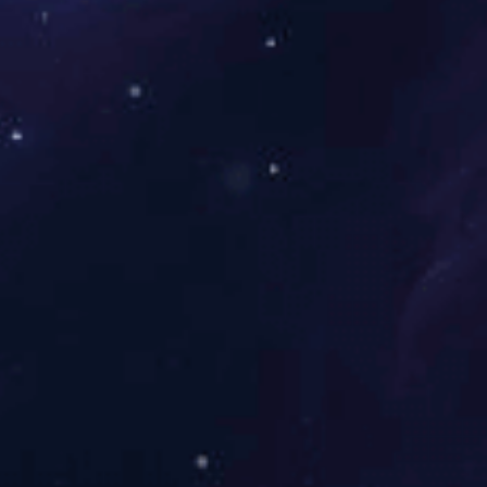
企业动态
纳碧安Life
视频中心