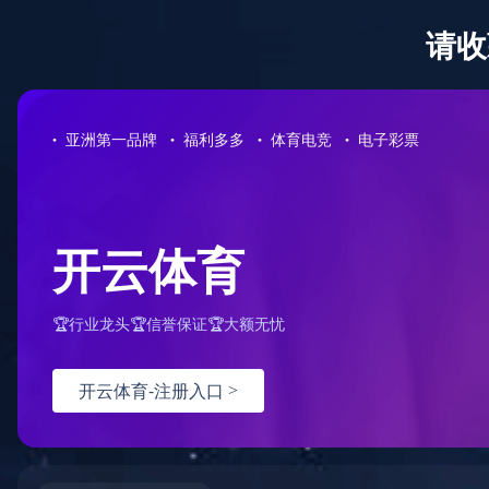
开云（中国大陆）
产品中心
燃气壁挂炉
电壁挂炉
燃气开云网页版登录入口